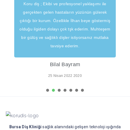
Koru diş ; Ekibi ve profesyonel yaklaşımı ile
gerçekten gelen hastaların yüzünün gülerek
çıktığı bir kurum. Özellikle İlhan beye göstermiş
olduğu ilgiden dolayı çok tşk ederim. Muhteşem
bir gülüş ve sağlıklı dişler istiyorsanız mutlaka
tavsiye ederim.
Bilal Bayram
25 Nisan 2022 2020
1
2
3
4
5
6
Bursa Diş Kliniği
sağlık alanındaki gelişen teknoloji ışığında